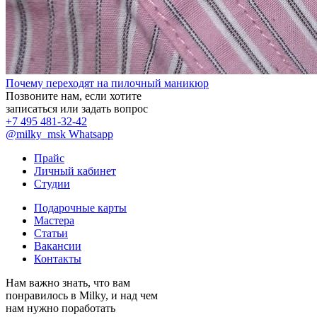
Почему переходят на пилочный маникюр
Позвоните нам, если хотите
записаться или задать вопрос
+7 495 481-32-42
@milky_msk
Whatsapp
Прайс
Личный кабинет
Студии
Подарочные карты
Мастера
Статьи
Вакансии
Контакты
Нам важно знать, что вам
понравилось в Milky, и над чем
нам нужно поработать