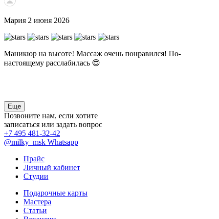
Мария
2 июня 2026
Маникюр на высоте! Массаж очень понравился! По-
У
р
настоящему расслабилась 😍
э
с
в
Еще
Позвоните нам, если хотите
записаться или задать вопрос
+7 495 481-32-42
@milky_msk
Whatsapp
Прайс
Личный кабинет
Студии
Подарочные карты
Мастера
Статьи