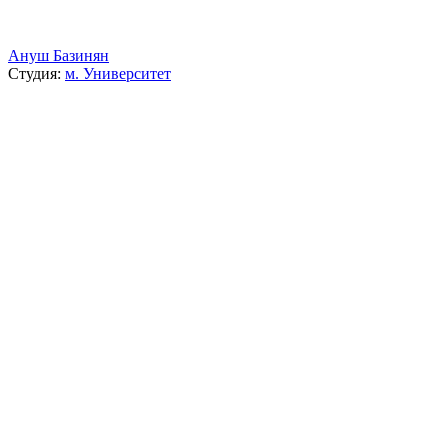
Ануш Базинян
Студия:
м. Университет