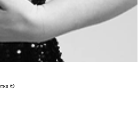
етки 😍