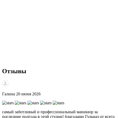
Отзывы
Галина
20 июня 2026
самый заботливый и профессиональный маникюр за
С
последние полгода в этой студии! благодарю Гульназ от всего