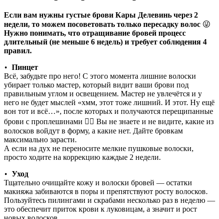
Если вам нужны густые брови Кары Делевинь через 2
недели, то можем посоветовать только пересадку волос
😜
Нужно понимать, что отращивание бровей процесс
длительный (не меньше 6 недель) и требует соблюдения 4
правил.
Пинцет
•
Всё, забудьте про него! С этого момента лишние волоски
убирает только мастер, который видит ваши брови под
правильным углом и освещением. Мастер не увлечётся и у
него не будет мыслей «хмм, этот тоже лишний. И этот. Ну ещё
вон тот и всё…», после которых и получаются перещипанные
брови с проплешинами 🤦‍♀️ Вы не знаете и не видите, какие из
волосков войдут в форму, а какие нет. Дайте бровкам
максимально зарасти.
А если на дух не переносите мелкие пушковые волоски,
просто ходите на коррекцию каждые 2 недели.
Уход
•
Тщательно очищайте кожу и волоски бровей — остатки
макияжа забиваются в поры и препятствуют росту волосков.
Пользуйтесь пилингами и скрабами несколько раз в неделю —
это обеспечит приток крови к луковицам, а значит и рост
новых волосков.