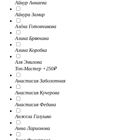
Айнур Аннаева
Айнура Замир
Алёна Готовчикова
Алина Брякчина
Алина Коробка
Аля Эмилова
Топ-Мастер
+250₽
Анастасия Заболотная
Анастасия Кучерова
Анастасия Федина
Анжела Галушко
Анна Ларионова